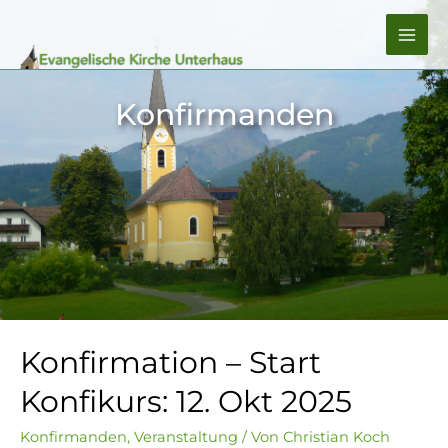
Zum
Inhalt
MA
springen
ME
Konfirmanden
Konfirmation – Start
Konfikurs: 12. Okt 2025
Konfirmanden
,
Veranstaltung
/ Von
Christian Koch