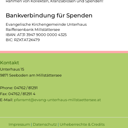
Rahmen von Kollekten, Kranzablösen und Spenden!
Bankverbindung für Spenden
Evangelische Kirchengemeinde Unterhaus
Raiffeisenbank Millstättersee
IBAN: AT31 3947 9000 0000 4325
BIC: RZKTAT2K479
Kontakt
Unterhaus 15
9871 Seeboden am Millstättersee
Phone: 04762 / 81291
Fax: 04762 / 81291 4
E-Mail:
pfarramt@evang-unterhaus-millstaettersee.at
Impressum
|
Datenschutz
|
Urheberrechte & Credits