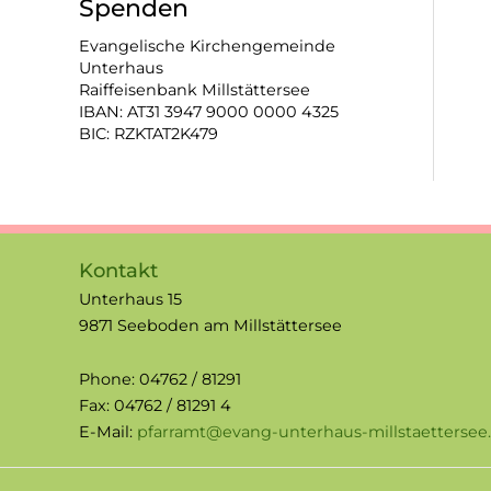
Spenden
Evangelische Kirchengemeinde
Unterhaus
Raiffeisenbank Millstättersee
IBAN: AT31 3947 9000 0000 4325
BIC: RZKTAT2K479
Kontakt
Unterhaus 15
9871 Seeboden am Millstättersee
Phone: 04762 / 81291
Fax: 04762 / 81291 4
E-Mail:
pfarramt@evang-unterhaus-millstaettersee.