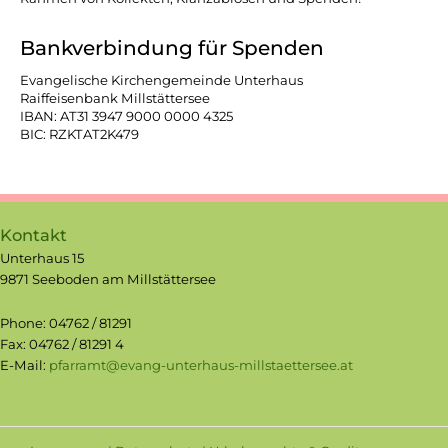
Bankverbindung für Spenden
Evangelische Kirchengemeinde Unterhaus
Raiffeisenbank Millstättersee
IBAN: AT31 3947 9000 0000 4325
BIC: RZKTAT2K479
Kontakt
Unterhaus 15
9871 Seeboden am Millstättersee
Phone: 04762 / 81291
Fax: 04762 / 81291 4
E-Mail:
pfarramt@evang-unterhaus-millstaettersee.at