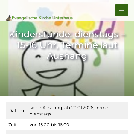
Zum
Inhalt
MA
springen
ME
Kinderstunde: dienstags –
15-16 Uhr, Termine laut
Aushang
siehe Aushang, ab 20.01.2026, immer
Datum:
dienstags
Zeit:
von 15:00 bis 16:00