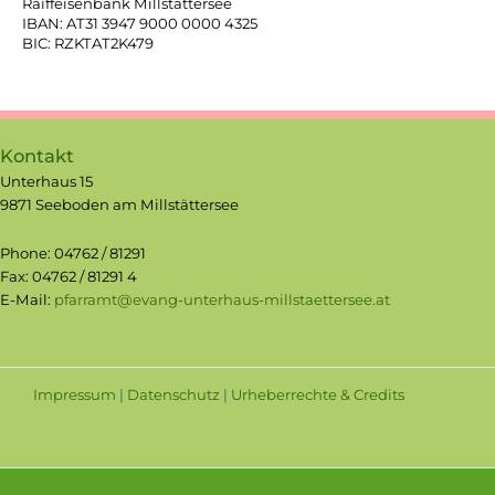
Raiffeisenbank Millstättersee
IBAN: AT31 3947 9000 0000 4325
BIC: RZKTAT2K479
Kontakt
Unterhaus 15
9871 Seeboden am Millstättersee
Phone: 04762 / 81291
Fax: 04762 / 81291 4
E-Mail:
pfarramt@evang-unterhaus-millstaettersee.at
Impressum
|
Datenschutz
|
Urheberrechte & Credits