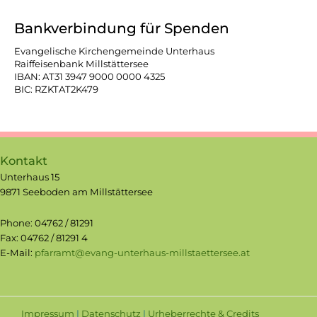
Bankverbindung für Spenden
Evangelische Kirchengemeinde Unterhaus
Raiffeisenbank Millstättersee
IBAN: AT31 3947 9000 0000 4325
BIC: RZKTAT2K479
Kontakt
Unterhaus 15
9871 Seeboden am Millstättersee
Phone: 04762 / 81291
Fax: 04762 / 81291 4
E-Mail:
pfarramt@evang-unterhaus-millstaettersee.at
Impressum
|
Datenschutz
|
Urheberrechte & Credits