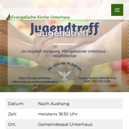
Zum
Inhalt
MA
springen
ME
Jugendtreff:
Datum:
Nach Aushang
Zeit:
meistens 18:30 Uhr
Ort:
Gemeindesaal Unterhaus