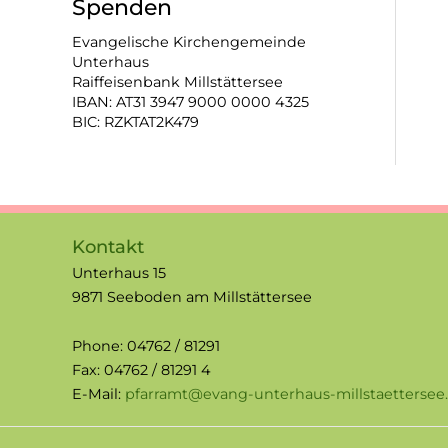
Spenden
Evangelische Kirchengemeinde
Unterhaus
Raiffeisenbank Millstättersee
IBAN: AT31 3947 9000 0000 4325
BIC: RZKTAT2K479
Kontakt
Unterhaus 15
9871 Seeboden am Millstättersee
Phone: 04762 / 81291
Fax: 04762 / 81291 4
E-Mail:
pfarramt@evang-unterhaus-millstaettersee.