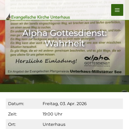
Zum
Inhalt
MA
springen
ME
Alpha Gottesdienst:
Wahrheit
Datum:
Freitag, 03. Apr. 2026
Zeit:
19:00 Uhr
Ort:
Unterhaus