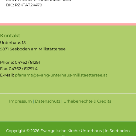
BIC: RZKTAT2K479
Kontakt
Unterhaus 15
9871 Seeboden am Millstättersee
Phone: 04762 / 81291
Fax: 04762 / 81291 4
E-Mail:
pfarramt@evang-unterhaus-millstaettersee.at
Impressum
|
Datenschutz
|
Urheberrechte & Credits
Copyright © 2026 Evangelische Kirche Unterhaus | In Seeboden